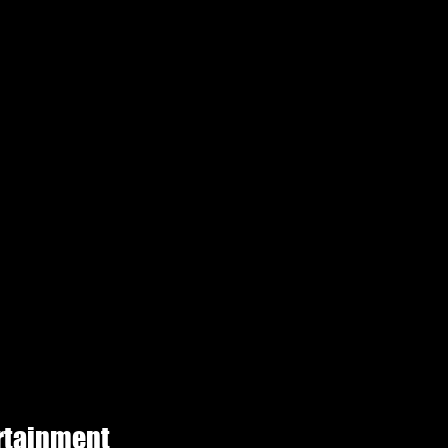
rtainment 