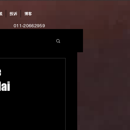
載
投诉
博客
011-20662959
e
lai