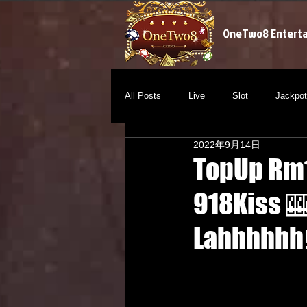
OneTwo8 Entert
All Posts
Live
Slot
Jackpot
2022年9月14日
TopUp Rm
918Kiss 
Lahhhhhh