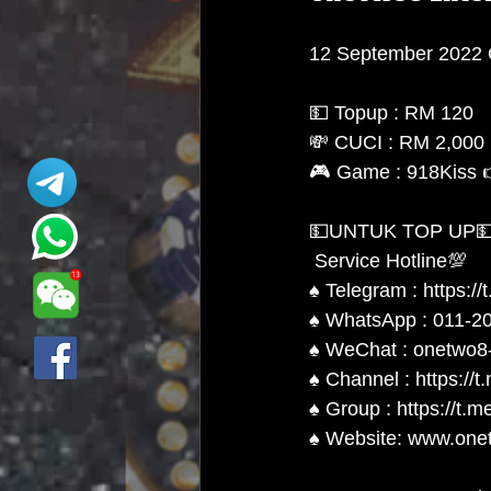
12 September 2022 C
💵 Topup : RM 120
💸 CUCI : RM 2,000
🎮 Game : 918Kiss 
💵UNTUK TOP UP
 Service Hotline💯
♠️ Telegram : https:
♠️ WhatsApp : 011-
♠️ WeChat : onetwo8
♠️ Channel : https:/
♠️ Group : https://
♠️ Website: www.one