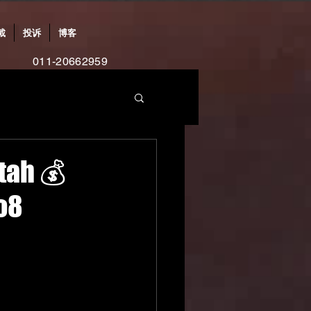
載
投诉
博客
011-20662959
tah 💰
o8