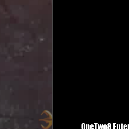
OneTwo8 Ente