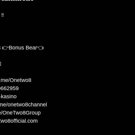
‼️
8 👉Bonus Bear👈

//t.me/Onetwo8
20662959
-kasino
/t.me/onetwo8channel
t.me/OneTwo8Group
two8official.com