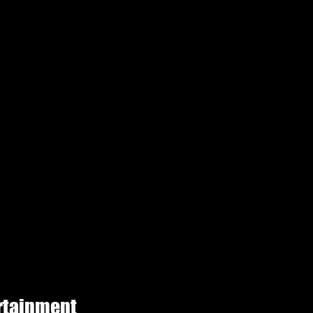
rtainment 