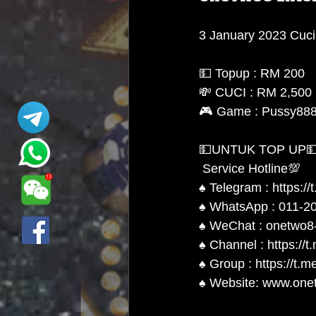
3 January 2023 Cuci 
💵 Topup : RM 200
💸 CUCI : RM 2,500
🎮 Game : Pussy88
💵UNTUK TOP UP
 Service Hotline💯
♠️ Telegram : https:
♠️ WhatsApp : 011-
♠️ WeChat : onetwo8
♠️ Channel : https:/
♠️ Group : https://
♠️ Website: www.one