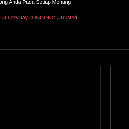
ng Anda Pada Setiap Menang
N
#LuckyDay
#ONGONG
#Trusted