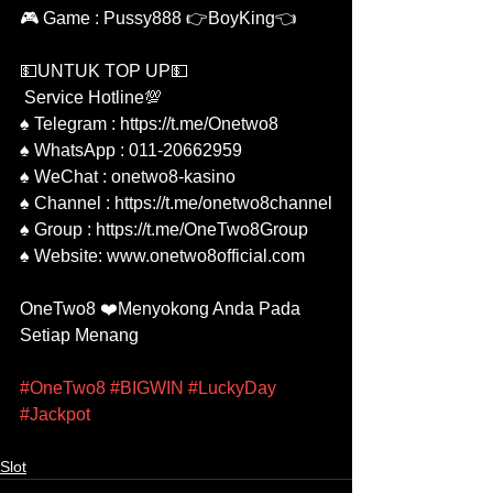
🎮 Game : Pussy888 👉BoyKing👈
💵UNTUK TOP UP💵
 Service Hotline💯
♠️ Telegram : https://t.me/Onetwo8
♠️ WhatsApp : 011-20662959
♠️ WeChat : onetwo8-kasino
♠️ Channel : https://t.me/onetwo8channel
♠️ Group : https://t.me/OneTwo8Group
♠️ Website: www.onetwo8official.com
OneTwo8 ❤️Menyokong Anda Pada 
Setiap Menang
#OneTwo8
#BIGWIN
#LuckyDay
#Jackpot
Slot