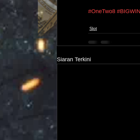
#OneTwo8
#BIGWI
Slot
Siaran Terkini