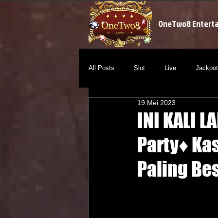
OneTwo8 Entert
All Posts
Slot
Live
Jackpot
19 Mei 2023
INI KALI 
Party♦️ K
Paling Be