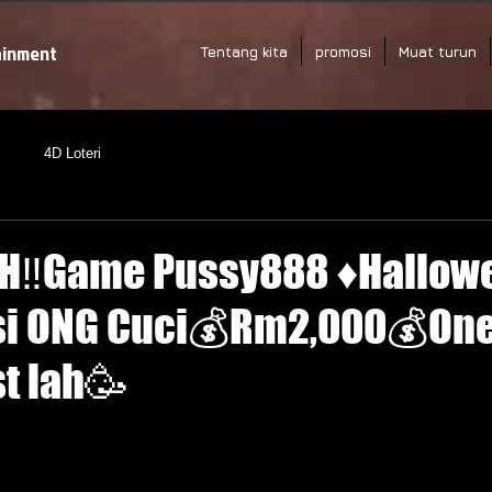
ainment
Tentang kita
promosi
Muat turun
4D Loteri
LAH‼️Game Pussy888 ♦️Hallow
asi ONG Cuci💰Rm2,000💰O
st lah🥳