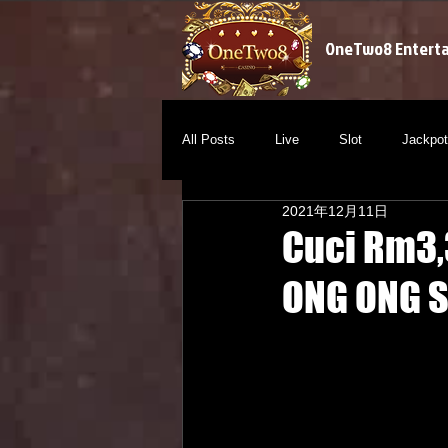
OneTwo8 Entert
All Posts
Live
Slot
Jackpot
2021年12月11日
Cuci Rm3,
ONG ONG S