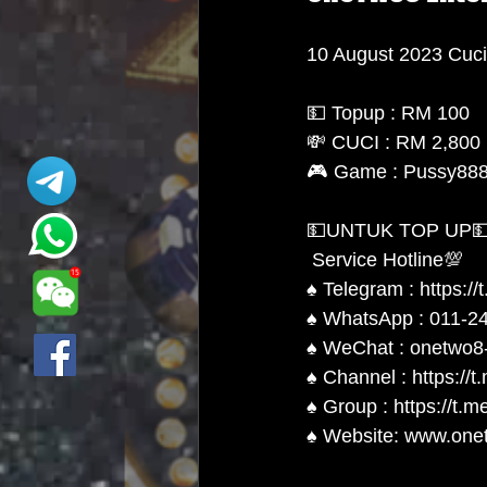
10 August 2023 Cuci 
💵 Topup : RM 100
💸 CUCI : RM 2,800
🎮 Game : Pussy88
💵UNTUK TOP UP
 Service Hotline💯
♠️ Telegram : https:
♠️ WhatsApp : 011-
♠️ WeChat : onetwo8
♠️ Channel : https:/
♠️ Group : https://
♠️ Website: www.one