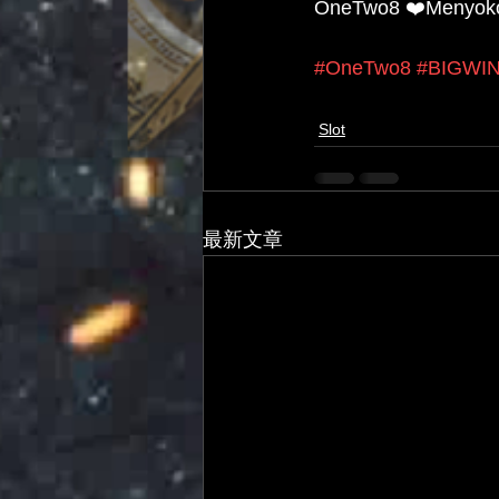
OneTwo8 ❤️Menyoko
#OneTwo8
#BIGWI
Slot
最新文章