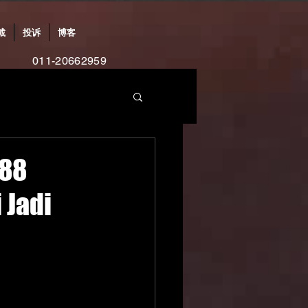
載
投诉
博客
011-20662959
888
 Jadi