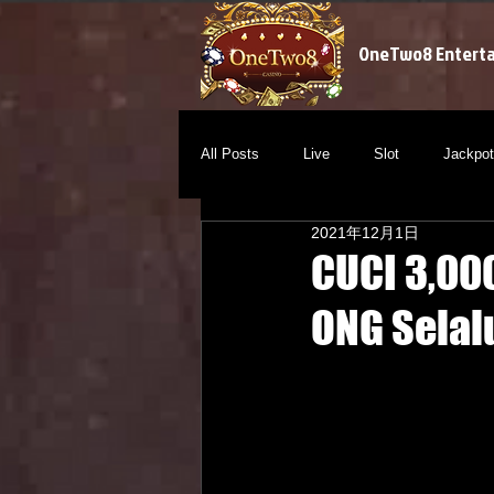
OneTwo8 Entert
All Posts
Live
Slot
Jackpot
2021年12月1日
CUCI 3,00
ONG Selal