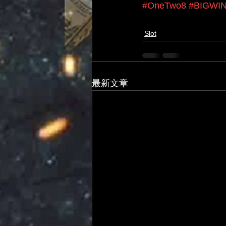
#OneTwo8
#BIGWI
Slot
最新文章