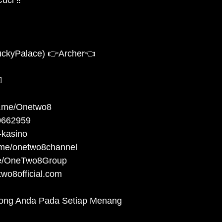
ci ‼️
ckyPalace) 👉Archer👈

//t.me/Onetwo8
20662959
-kasino
/t.me/onetwo8channel
t.me/OneTwo8Group
two8official.com
ng Anda Pada Setiap Menang