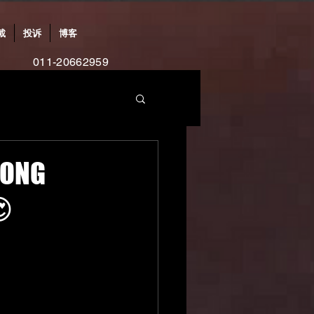
載
投诉
博客
011-20662959
 ONG
😍